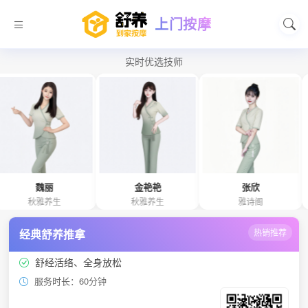
上门按摩
实时优选技师
魏丽
金艳艳
张欣
秋雅养生
秋雅养生
雅诗阁
经典舒养推拿
热销推荐
舒经活络、全身放松
服务时长：60分钟