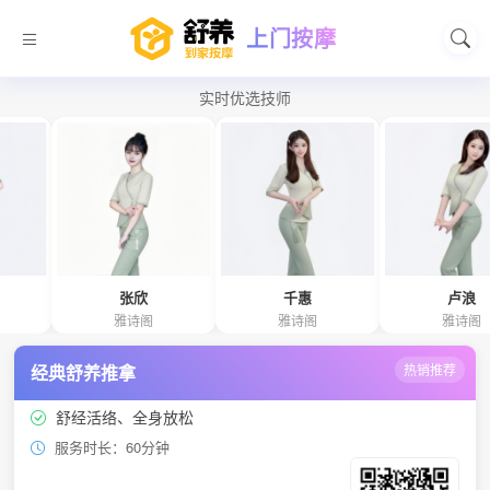
上门按摩
实时优选技师
张欣
千惠
卢浪
雅诗阁
雅诗阁
雅诗阁
经典舒养推拿
热销推荐
舒经活络、全身放松
服务时长：60分钟