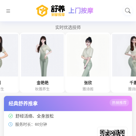
上门按摩
实时优选技师
金艳艳
张欣
千惠
秋雅养生
雅诗阁
雅诗阁
经典舒养推拿
热销推荐
舒经活络、全身放松
服务时长：60分钟