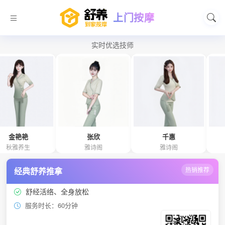
上门按摩
实时优选技师
艳
张欣
千惠
卢
生
雅诗阁
雅诗阁
雅诗
经典舒养推拿
热销推荐
舒经活络、全身放松
服务时长：60分钟