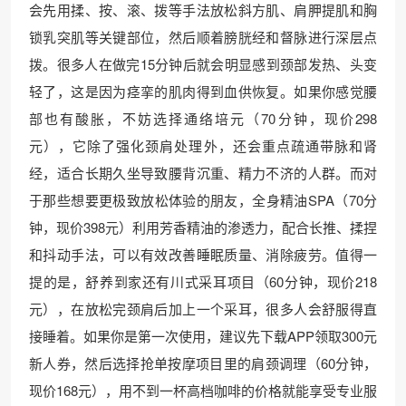
会先用揉、按、滚、拨等手法放松斜方肌、肩胛提肌和胸
锁乳突肌等关键部位，然后顺着膀胱经和督脉进行深层点
拨。很多人在做完15分钟后就会明显感到颈部发热、头变
轻了，这是因为痉挛的肌肉得到血供恢复。如果你感觉腰
部也有酸胀，不妨选择通络培元（70分钟，现价298
元），它除了强化颈肩处理外，还会重点疏通带脉和肾
经，适合长期久坐导致腰背沉重、精力不济的人群。而对
于那些想要更极致放松体验的朋友，全身精油SPA（70分
钟，现价398元）利用芳香精油的渗透力，配合长推、揉捏
和抖动手法，可以有效改善睡眠质量、消除疲劳。值得一
提的是，舒养到家还有川式采耳项目（60分钟，现价218
元），在放松完颈肩后加上一个采耳，很多人会舒服得直
接睡着。如果你是第一次使用，建议先下载APP领取300元
新人券，然后选择抢单按摩项目里的肩颈调理（60分钟，
现价168元），用不到一杯高档咖啡的价格就能享受专业服