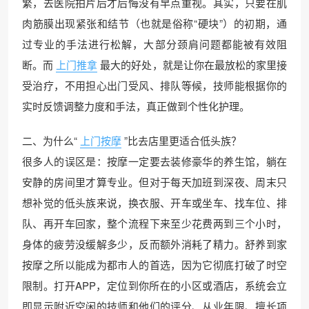
繁，去医院拍片后才后悔没有早点重视。其实，只要在肌
肉筋膜出现紧张和结节（也就是俗称“硬块”）的初期，通
过专业的手法进行松解，大部分颈肩问题都能被有效阻
断。而
上门推拿
最大的好处，就是让你在最放松的家里接
受治疗，不用担心出门受风、排队等候，技师能根据你的
实时反馈调整力度和手法，真正做到个性化护理。
二、为什么“
上门按摩
”比去店里更适合低头族？
很多人的误区是：按摩一定要去装修豪华的养生馆，躺在
安静的房间里才算专业。但对于每天加班到深夜、周末只
想补觉的低头族来说，换衣服、开车或坐车、找车位、排
队、再开车回家，整个流程下来至少花费两到三个小时，
身体的疲劳没缓解多少，反而额外消耗了精力。舒养到家
按摩之所以能成为都市人的首选，因为它彻底打破了时空
限制。打开APP，定位到你所在的小区或酒店，系统会立
即显示附近空闲的技师和他们的评分、从业年限、擅长项