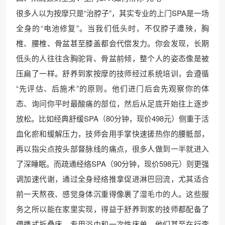
很多人以为按摩只是“治脖子”，其实专业的上门SPA是一场
全身的“电池修复”。当我们低头时，不仅脖子遭殃，胸
椎、腰椎、骨盆甚至膝盖都会代偿发力。你会发现，长期
低头的人往往含胸驼背、骨盆前倾，整个人的姿态像是被
压扁了一样。舒养到家按摩的技师经过系统培训，会遵循
“先评估、后施术”的原则。他们进门后会先观察你的体
态、询问你平时最酸痛的部位，然后从足底开始往上逐步
放松。比如经典舒缓SPA（80分钟，现价498元）侧重于活
血化瘀和缓解压力，技师会用手掌快速搓热你的腰骶部，
再以指尖点按头部督脉线的痛点，很多人做到一半就进入
了深睡眠。而疏通经络SPA（90分钟，现价598元）则更强
调加速代谢，通过全身经络推拿促进淋巴回流，尤其适合
前一天熬夜、感觉身体沉重得像裹了湿毛巾的人。这些服
务之所以能在家里实现，得益于舒养到家的技师都配备了
便携式折叠床、专用浴巾和一次性床单，他们甚至在行李