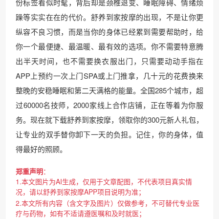
份标签看似时髦，背后却是颈椎退变、睡眠障碍、情绪烦
躁等实实在在的代价。舒养到家按摩的出现，不是让你更
纵容不良习惯，而是当你的身体已经累到需要帮助时，给
你一个最便捷、最温暖、最有效的选项。你不需要特意腾
出半天时间，也不需要换衣服出门，只需要动动手指在
APP上预约一次上门SPA或上门推拿，几十元的花费换来
整晚的安稳睡眠和第二天满格的能量。全国285个城市，超
过60000名技师，2000家线上合作店铺，正在等着为你服
务。现在就下载舒养到家按摩，领取你的300元新人礼包，
让专业的双手替你卸下一天的负担。记住，你的身体，值
得最好的照顾。
郑重声明
：
1.本文图片为AI生成，仅用于文章配图，不代表项目真实情
况，请以舒养到家按摩APP项目说明为准；
2.本文所有内容（含文字及图片）仅做参考，不可替代专业医
疗与药物，如有不适请遵医嘱和及时就医；