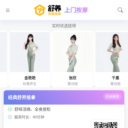
上门按摩
实时优选技师
金艳艳
张欣
千惠
秋雅养生
雅诗阁
雅诗阁
经典舒养推拿
热销推荐
舒经活络、全身放松
服务时长：60分钟