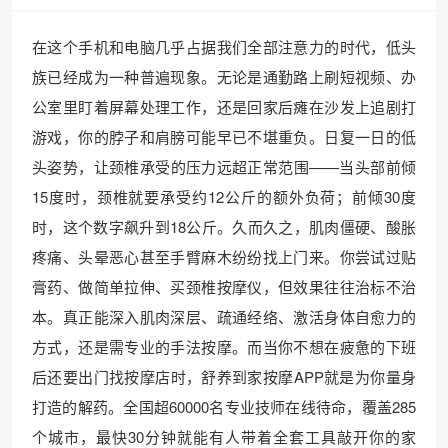
在这个手机和电脑几乎占据我们全部注意力的时代，低头
族已经成为一种普遍现象。无论是通勤路上刷短视频、办
公室里盯着屏幕处理工作，还是回家后瘫在沙发上追剧打
游戏，你的脖子和肩膀可能早已不堪重负。日复一日的低
头姿势，让颈椎承受的压力远超正常范围——当头部前倾
15度时，颈椎就要承受约12公斤的额外负荷；前倾30度
时，这个数字飙升到18公斤。久而久之，肌肉僵硬、酸胀
疼痛、头晕恶心甚至手臂麻木纷纷找上门来。你尝试过贴
膏药、做简单拉伸、买颈椎按摩仪，但效果往往治标不治
本。真正能深入肌肉深层、疏通经络、激活身体自愈力的
方式，还是需专业的手法按摩。而当你不想在疲惫的下班
后还要出门找按摩店时，舒养到家按摩APP就是为你量身
打造的解药。全国超60000名专业技师在线待命，覆盖285
个城市，最快30分钟就能有人带着全套工具敲开你的家