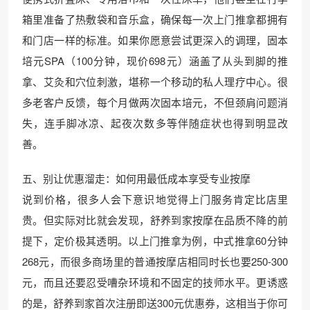
箱里准备了热敷袋和音乐盒，确保每一次上门推拿都拥有
和门店一样的标准。如果你愿意尝试更深入的调理，固本
培元SPA（100分钟，现价698元）涵盖了从头到脚的推
拿、艾灸和穴位刺激，堪称一个移动的私人理疗中心。很
多老客户反馈，每个月做两次固本培元，不但颈肩问题消
失，连手脚冰凉、起夜次数多等伴随症状也得到明显改
善。
五、别让优惠溜走：如何用最低成本享受专业按摩
说到价格，很多人会下意识地觉得上门服务肯定比店里
贵。但实际对比就会发现，舒养到家按摩在品质不降的前
提下，定价极其透明。以上门推拿为例，中式推拿60分钟
268元，而很多商场里的普通按摩店相同时长也要250-300
元，而且还要忍受嘈杂环境和不固定的技师水平。更诱惑
的是，舒养到家首次注册即送300元优惠券，这相当于你可