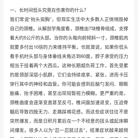
一、长时间低头究竟在伤害你的什么？
我们常说“抬头挺胸”，但现实生活中大多数人正悄悄毁掉
自己的颈椎。从解剖学角度看，颈椎由7块椎骨组成，支撑
着大约5公斤的头部。当你的头每向前倾斜一寸，颈椎肌肉
就要多付出10倍的力来维持平衡。也就是说，如果你低头
看手机时头部与身体垂线夹角达到60度，脖子承受的压力
相当于挂着两个大西瓜。这种长期超负荷工作，首先受累
的是颈部深层小肌群，它们会持续痉挛、紧张，进而卡压
穿行其中的神经和血管。你可能会感到后脑勺发闷、眼眶
胀痛、抬手困难，甚至出现短暂视力模糊。更严重的是，
颈椎曲度会逐渐变直甚至反弓，椎间盘加速退变，压迫脊
髓后导致四肢无力、走路踩棉花感。而这些症状往往不是
突然爆发，而是日积月累后在一个不经意的扭头或起床瞬
间爆发。很多人以为“忍一忍就过去”，结果症状越来越频