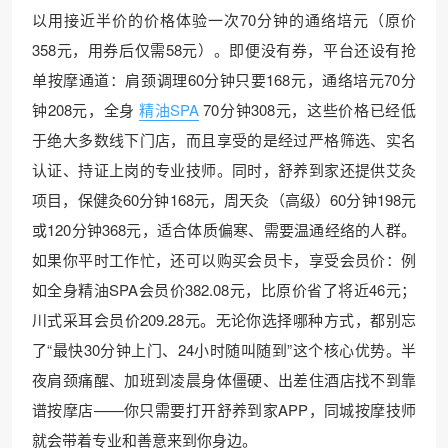
以用接近半价的价格体验一次70分钟的通络培元（原价
358元，用券后仅需58元）。即便没有券，平台还设有抢
单按摩通道：肩颈调理60分钟只要168元，通络培元70分
钟208元，全身
精油SPA
70分钟308元，这些价格已经低
于绝大多数线下门店，而且享受的是经过严格筛选、实名
认证、持证上岗的专业技师。同时，舒养到家还提供艾灸
项目，保健灸60分钟168元，周天灸（高级）60分钟198元
或120分钟368元，适合体质偏寒、需要温通经络的人群。
如果你平时工作忙，还可以购买会员卡，享受会员价：例
如全身精油SPA会员价382.08元，比原价省了将近46元；
川式采耳会员价209.28元。无论你选择哪种方式，都别忘
了“最快30分钟上门、24小时随叫随到”这个核心优势。半
夜肩颈痛醒、加班到凌晨身体僵硬、出差住酒店找不到靠
谱按摩店——你只需要打开舒养到家APP，同城按摩技师
就会带着专业和善意来到你身边。