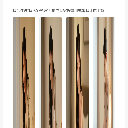
耳朵住进“私人SPA馆”？舒养到家按摩川式采耳让你上瘾