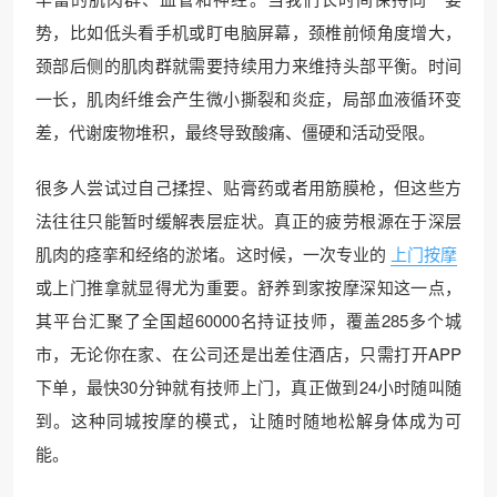
势，比如低头看手机或盯电脑屏幕，颈椎前倾角度增大，
颈部后侧的肌肉群就需要持续用力来维持头部平衡。时间
一长，肌肉纤维会产生微小撕裂和炎症，局部血液循环变
差，代谢废物堆积，最终导致酸痛、僵硬和活动受限。
很多人尝试过自己揉捏、贴膏药或者用筋膜枪，但这些方
法往往只能暂时缓解表层症状。真正的疲劳根源在于深层
肌肉的痉挛和经络的淤堵。这时候，一次专业的
上门按摩
或上门推拿就显得尤为重要。舒养到家按摩深知这一点，
其平台汇聚了全国超60000名持证技师，覆盖285多个城
市，无论你在家、在公司还是出差住酒店，只需打开APP
下单，最快30分钟就有技师上门，真正做到24小时随叫随
到。这种同城按摩的模式，让随时随地松解身体成为可
能。