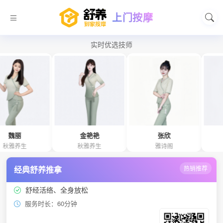
上门按摩
实时优选技师
金艳艳
张欣
千惠
秋雅养生
雅诗阁
雅诗阁
经典舒养推拿
热销推荐
舒经活络、全身放松
服务时长：60分钟