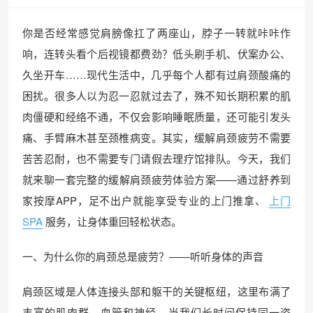
你是否经常感觉肩膀像扛了两座山，脖子一转就咔咔作
响，连转头看个后视镜都费劲？低头刷手机、伏案办公、
久坐开车……现代生活中，几乎每个人都有过肩颈酸痛的
困扰。很多人以为忍一忍就过去了，殊不知长期积累的肌
肉僵硬和经络不通，不仅会影响睡眠质量，还可能引发头
痛、手臂麻木甚至颈椎病变。其实，缓解肩颈疲劳不需要
苦苦忍耐，也不需要专门请假去理疗馆排队。今天，我们
就来聊一套完整的缓解肩颈疲劳体验方案——通过舒养到
家按摩APP，足不出户就能享受专业的上门推拿、
上门
SPA
服务，让身体重回轻松状态。
一、为什么你的肩颈总是疲劳？——听听身体的声音
肩颈区域是人体连接头部和躯干的关键枢纽，这里布满了
丰富的肌肉群、血管和神经。当我们长时间保持同一姿