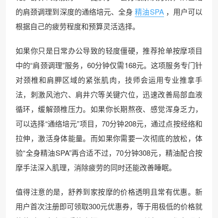
的肩颈调理到深度的通络培元、全身
精油SPA
，用户可以
根据自己的疲劳程度和预算灵活选择。
如果你只是日常办公导致的轻度僵硬，推荐抢单按摩项目
中的“肩颈调理”服务，60分钟仅需168元。这项服务专门针
对颈椎和肩胛区域的紧张肌肉，技师会运用专业推拿手
法，刺激风池穴、肩井穴等关键穴位，迅速改善局部血液
循环，缓解颈椎压力。如果你长期熬夜、感觉浑身乏力，
可以选择“通络培元”项目，70分钟208元，通过点按经络和
拉伸，激活身体能量。而如果你需要一次彻底的放松，体
验“全身精油SPA”再合适不过，70分钟308元，精油配合按
摩手法深入肌理，消除疲劳的同时还能改善睡眠。
值得注意的是，舒养到家按摩的价格透明且常有优惠。新
用户首次注册即可领取300元优惠券，等于用极低的价格就