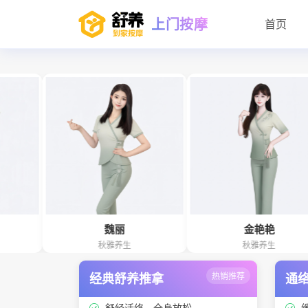
上门按摩
首页
魏丽
金艳艳
秋雅养生
秋雅养生
经典舒养推拿
热销推荐
通
舒经活络、全身放松