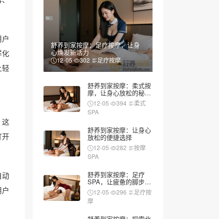
用户
舒养到家按摩：足疗按摩，让身
心焕发新活力
样化
12-05
302
足疗按摩
上轻
舒养到家按摩：柔式按
摩，让身心放松的秘密
武器
12-05
394
柔式
SPA
。这
舒养到家按摩：让身心
打开
放松的便捷选择
12-05
282
按摩
SPA
舒养到家按摩：足疗
自动
SPA，让疲惫的脚步重
新焕发活力
用户
12-05
296
足疗按
摩
舒养到家按摩：探索北