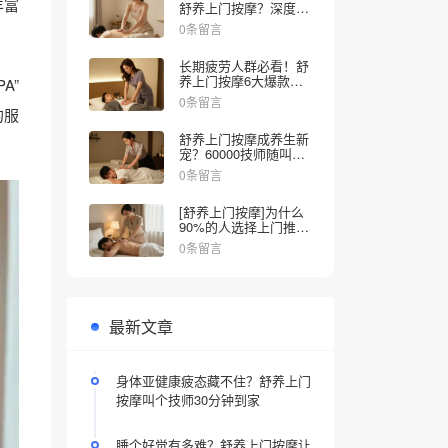
丰富
舒养上门按摩？深度舒
压体验解锁全新放松方
0条留言
式，告别疲惫只需30分
钟
长期疲劳人群必看！舒
养上门按摩6大爆款项
A”
目实测，告别僵硬失眠
0条留言
的服
舒养上门按摩成养生新
宠？60000技师随叫随
到，告别排队疲备
0条留言
[舒养上门按摩]为什么
90%的人选择上门推
拿？放下疲惫，把SPA
0条留言
搬进家！
最新文章
身体亚健康疲态藏不住？舒养上门
按摩叫个技师30分钟到家
睡个好觉有多难？舒养上门按摩让