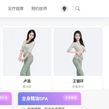
A
足疗按摩
预约技师
卢浪
王银环
雅诗阁
秋雅养生
腰护肾
全身精油SPA
改善睡眠
改善睡眠、促进血液循环