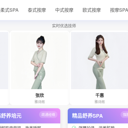
柔式SPA
泰式按摩
中式按摩
欧式按摩
按摩SP
实时优选技师
张欣
千惠
雅诗阁
雅诗阁
络舒养培元
疏通经络
精品舒养SPA
强
缓解肌肉劳损、改善睡眠
强腰护肾、滋养脏腑