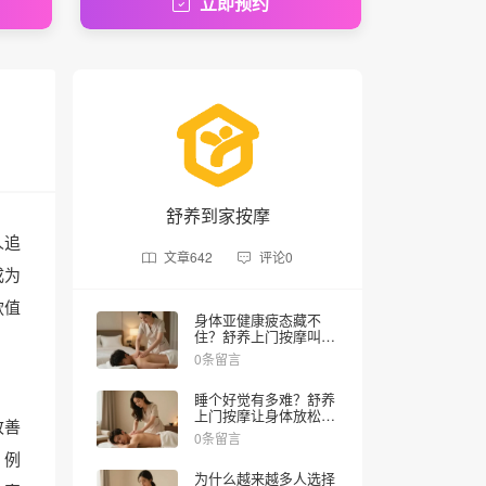
立即预约
舒养到家按摩
人追
文章
642
评论
0
成为
款值
身体亚健康疲态藏不
住？舒养上门按摩叫个
技师30分钟到家
0条留言
睡个好觉有多难？舒养
上门按摩让身体放松睡
改善
眠更舒服
0条留言
。例
为什么越来越多人选择