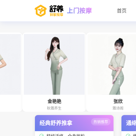
上门按摩
首页
金艳艳
张欣
秋雅养生
雅诗阁
经典舒养推拿
热销推荐
通
舒经活络、全身放松