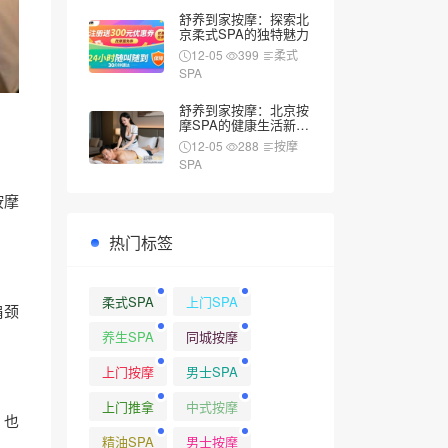
舒养到家按摩：探索北
京柔式SPA的独特魅力
12-05
399
柔式
SPA
舒养到家按摩：北京按
摩SPA的健康生活新风
尚
12-05
288
按摩
SPA
按摩
热门标签
柔式SPA
上门SPA
肩颈
养生SPA
同城按摩
上门按摩
男士SPA
上门推拿
中式按摩
，也
精油SPA
男士按摩