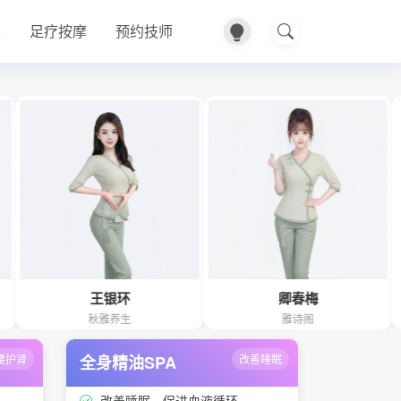
A
足疗按摩
预约技师
王银环
卿春梅
秋雅养生
雅诗阁
腰护肾
全身精油SPA
改善睡眠
改善睡眠、促进血液循环