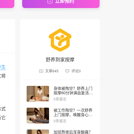
立即预约
舒养到家按摩
养生
文章
645
评论
0
文将
。
身体被掏空？舒养上门
按摩60分钟满血复活，
全国60000技师随叫随
0条留言
到
方式
被工作掏空？一次舒养
上门按摩，唤醒身心释
析它
放的快乐体验
0条留言
加班熬夜后浑身酸痛？