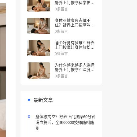
舒养上门按摩科学护理
来解乏，同城30分钟上
0条留言
门推拿
身体亚健康疲态藏不
住？舒养上门按摩叫个
技师30分钟到家
0条留言
睡个好觉有多难？舒养
上门按摩让身体放松睡
眠更舒服
0条留言
为什么越来越多人选择
舒养上门按摩？深度舒
压体验解锁全新放松方
0条留言
式，告别疲惫只需30分
钟
最新文章
身体被掏空？舒养上门按摩60分钟
满血复活，全国60000技师随叫随
到