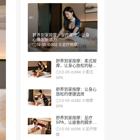
舒养到家按摩：足疗按摩，让身
心焕发新活力
12-05
302
足疗按摩
舒养到家按摩：柔式按
摩，让身心放松的秘密
武器
12-05
394
柔式
SPA
舒养到家按摩：让身心
放松的便捷选择
12-05
282
按摩
SPA
舒养到家按摩：足疗
SPA，让疲惫的脚步重
新焕发活力
12-05
296
足疗按
摩