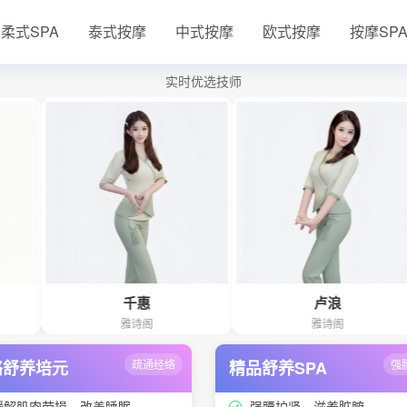
柔式SPA
泰式按摩
中式按摩
欧式按摩
按摩SP
实时优选技师
千惠
卢浪
雅诗阁
雅诗阁
络舒养培元
疏通经络
精品舒养SPA
强
缓解肌肉劳损、改善睡眠
强腰护肾、滋养脏腑