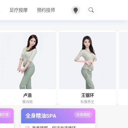
A
足疗按摩
预约技师
卢浪
王银环
卿
雅诗阁
秋雅养生
雅
腰护肾
全身精油SPA
改善睡眠
改善睡眠、促进血液循环