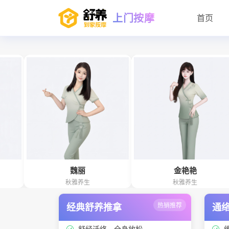
上门按摩
首页
魏丽
金艳艳
秋雅养生
秋雅养生
经典舒养推拿
热销推荐
通
舒经活络、全身放松