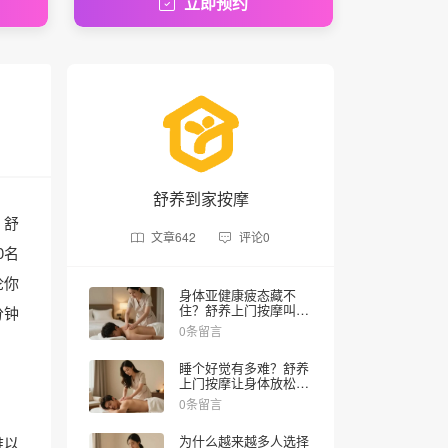
立即预约
舒养到家按摩
，舒
文章
642
评论
0
0名
论你
身体亚健康疲态藏不
住？舒养上门按摩叫个
分钟
技师30分钟到家
0条留言
睡个好觉有多难？舒养
上门按摩让身体放松睡
眠更舒服
0条留言
为什么越来越多人选择
难以