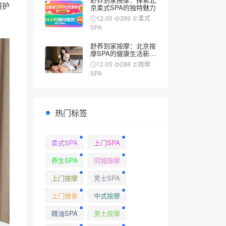
腰护
京柔式SPA的独特魅力
12-05
399
柔式
SPA
舒养到家按摩：北京按
摩SPA的健康生活新风
尚
12-05
288
按摩
SPA
热门标签
柔式SPA
上门SPA
养生SPA
同城按摩
上门按摩
男士SPA
上门推拿
中式按摩
精油SPA
男士按摩