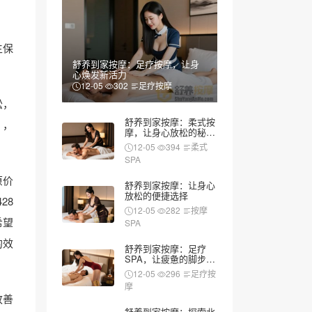
生保
舒养到家按摩：足疗按摩，让身
心焕发新活力
12-05
302
足疗按摩
松，
舒养到家按摩：柔式按
），
摩，让身心放松的秘密
武器
12-05
394
柔式
SPA
原价
舒养到家按摩：让身心
放松的便捷选择
28
12-05
282
按摩
希望
SPA
的效
舒养到家按摩：足疗
SPA，让疲惫的脚步重
新焕发活力
12-05
296
足疗按
摩
改善
舒养到家按摩：探索北