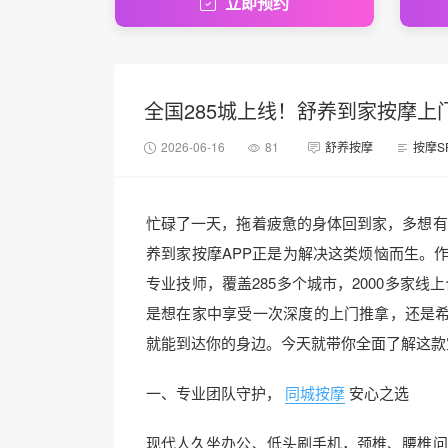
立即预约
全国285城上线！舒养到家按摩上
2026-06-16
81
舒养按摩
按摩S
忙碌了一天，拖着疲惫的身体回到家，多想有
养到家按摩APP正是为解决这类烦恼而生。作
专业技师，覆盖285多个城市，2000多家
是想在家中享受一次深度的上门推拿，还是
就能到达你的身边。今天就带你全面了解这款
一、专业团队守护，
同城按摩
安心之选
现代人久坐办公、低头刷手机，颈椎、腰椎问