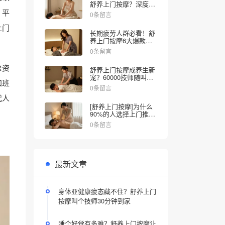
舒养上门按摩？深度舒
压体验解锁全新放松方
。平
0条留言
式，告别疲惫只需30分
钟
上门
长期疲劳人群必看！舒
养上门按摩6大爆款项
目实测，告别僵硬失眠
0条留言
摩资
舒养上门按摩成养生新
宠？60000技师随叫随
加班
到，告别排队疲备
0条留言
代人
[舒养上门按摩]为什么
90%的人选择上门推
拿？放下疲惫，把SPA
0条留言
搬进家！
最新文章
身体亚健康疲态藏不住？舒养上门
按摩叫个技师30分钟到家
睡个好觉有多难？舒养上门按摩让