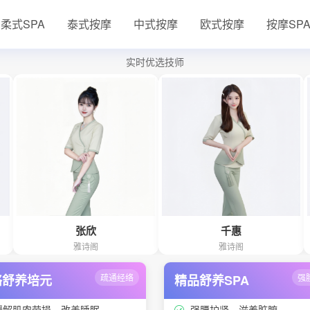
柔式SPA
泰式按摩
中式按摩
欧式按摩
按摩SP
实时优选技师
张欣
千惠
雅诗阁
雅诗阁
络舒养培元
疏通经络
精品舒养SPA
强
缓解肌肉劳损、改善睡眠
强腰护肾、滋养脏腑