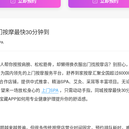
立即预约
立即预约
门按摩最快30分钟到
PA
人帮你按按肩膀、松松筋骨，却懒得换衣服出门找按摩店？别担心
为国内领先的上门按摩服务平台，舒养到家按摩汇聚全国超过6000
线上合作店铺，提供中式推拿、精油SPA、艾灸、采耳等丰富项目。无
希望来一场放松身心的
上门SPA
，只需动动手指，同城按摩最快30
宝藏APP如何用专业健康护理提升你的舒适感。
题越来越普遍，但很多传统按摩店营业时间固定，预约排队耗时，