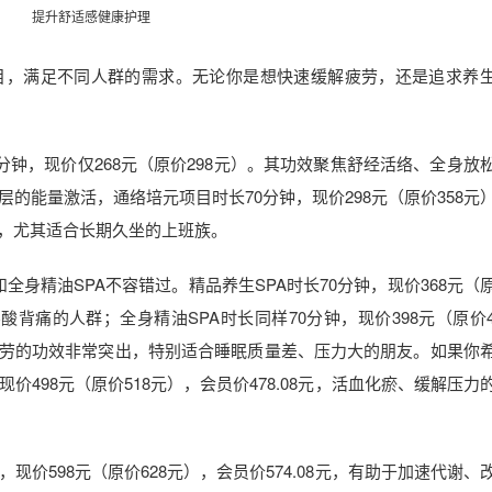
提升舒适感健康护理
目，满足不同人群的需求。无论你是想快速缓解疲劳，还是追求养
分钟，现价仅268元（原价298元）。其功效聚焦舒经活络、全身放
的能量激活，通络培元项目时长70分钟，现价298元（原价358元
体能，尤其适合长期久坐的上班族。
和全身精油SPA不容错过。精品养生SPA时长70分钟，现价368元（
酸背痛的人群；全身精油SPA时长同样70分钟，现价398元（原价4
除疲劳的功效非常突出，特别适合睡眠质量差、压力大的朋友。如果你
价498元（原价518元），会员价478.08元，活血化瘀、缓解压力
现价598元（原价628元），会员价574.08元，有助于加速代谢、