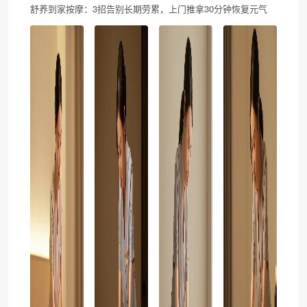
舒养到家按摩：3招告别长期劳累，上门推拿30分钟恢复元气