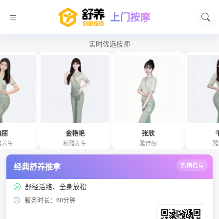
上门按摩
实时优选技师
金艳艳
张欣
千惠
秋雅养生
雅诗阁
雅诗阁
经典舒养推拿
热销推荐
舒经活络、全身放松
服务时长：60分钟