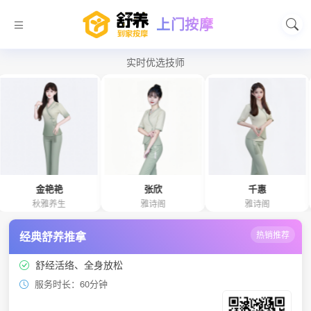
上门按摩
实时优选技师
金艳艳
张欣
千惠
秋雅养生
雅诗阁
雅诗阁
经典舒养推拿
热销推荐
舒经活络、全身放松
服务时长：60分钟