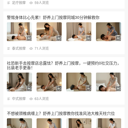
足疗按摩
59人浏览
警惕身体比心先累！舒养上门按摩同城30分钟解救你
泰式按摩
71人浏览
社恐新手去按摩店总露怯？舒养上门按摩，一键预约0社交压力，
比装老手更香！
中式按摩
63人浏览
不想被颈椎病缠上？舒养上门按摩教你找准风池大椎天柱穴位