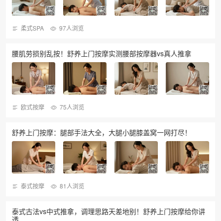
柔式SPA
97人浏览
腰肌劳损别乱按！舒养上门按摩实测腰部按摩器vs真人推拿
欧式按摩
75人浏览
舒养上门按摩：腿部手法大全，大腿小腿膝盖窝一网打尽！
泰式按摩
81人浏览
泰式古法vs中式推拿，调理思路天差地别！舒养上门按摩给你讲
透