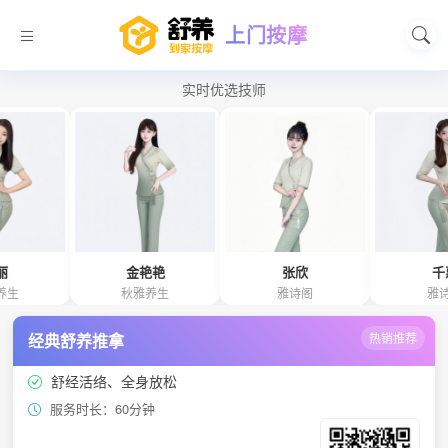
上门按摩
实时优选技师
金艳艳
张欣
千惠
生
秋雅养生
雅诗阁
雅诗阁
经典舒养推拿
热销推荐
舒经活络、全身放松
服务时长：60分钟