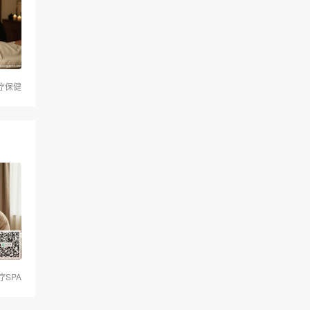
疗保健
疗SPA