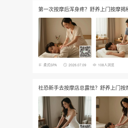
第一次按摩后浑身疼？舒养上门按摩揭秘
柔式SPA
2026.07.09
108人浏览
社恐新手去按摩店总露怯？舒养上门按