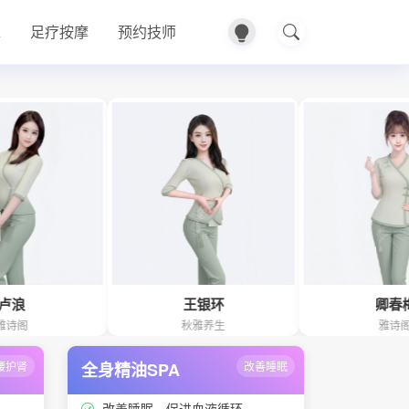
A
足疗按摩
预约技师
王银环
卿春梅
秋雅养生
雅诗阁
腰护肾
全身精油SPA
改善睡眠
改善睡眠、促进血液循环