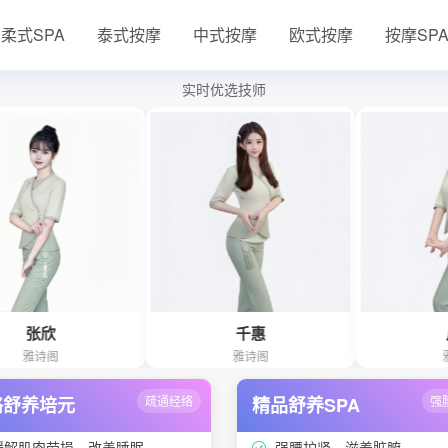
柔式SPA
泰式按摩
中式按摩
欧式按摩
按摩SP
实时优选技师
千惠
卢浪
雅诗阁
雅诗阁
络舒养培元
疏通经络
精品舒养SPA
强
缓解肌肉劳损、改善睡眠
强腰护肾、滋养脏腑