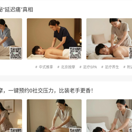
“延迟痛”真相
中式推拿
北京按摩
足疗SPA
足疗养生
附
摩，一键预约0社交压力，比装老手更香！