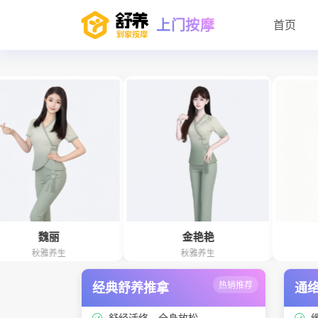
上门按摩
首页
丽
金艳艳
张欣
养生
秋雅养生
雅诗阁
经典舒养推拿
热销推荐
通
舒经活络、全身放松