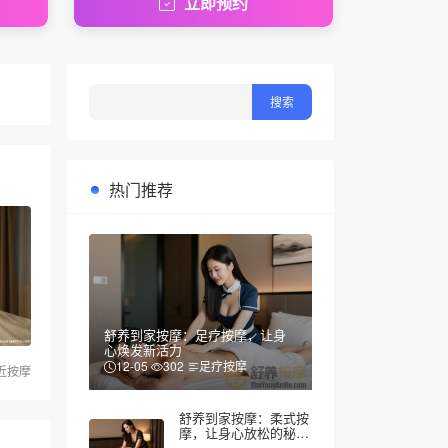
立即预约
热门推荐
舒养到家按摩：足疗按摩，让身
心焕发新活力
12-05
302
足疗按摩
近按摩
舒养到家按摩：柔式按
摩，让身心放松的秘密
武器