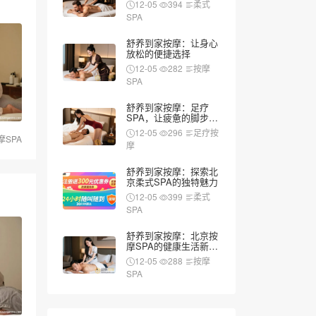
12-05
394
柔式
SPA
舒养到家按摩：让身心
放松的便捷选择
12-05
282
按摩
SPA
舒养到家按摩：足疗
SPA，让疲惫的脚步重
新焕发活力
12-05
296
足疗按
摩SPA
摩
舒养到家按摩：探索北
京柔式SPA的独特魅力
12-05
399
柔式
SPA
舒养到家按摩：北京按
摩SPA的健康生活新风
尚
12-05
288
按摩
SPA