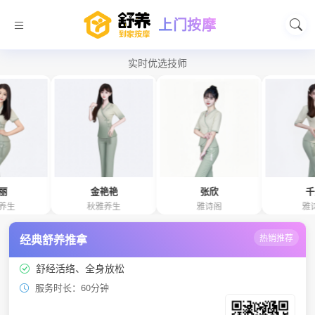
上门按摩
实时优选技师
金艳艳
张欣
千惠
秋雅养生
雅诗阁
雅诗阁
经典舒养推拿
热销推荐
舒经活络、全身放松
服务时长：60分钟