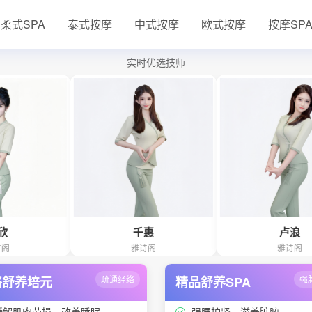
柔式SPA
泰式按摩
中式按摩
欧式按摩
按摩SP
实时优选技师
千惠
卢浪
雅诗阁
雅诗阁
络舒养培元
疏通经络
精品舒养SPA
强
缓解肌肉劳损、改善睡眠
强腰护肾、滋养脏腑