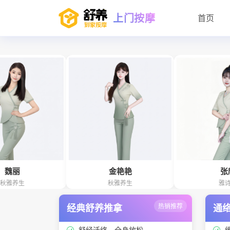
上门按摩
首页
金艳艳
张欣
秋雅养生
雅诗阁
经典舒养推拿
热销推荐
通
舒经活络、全身放松