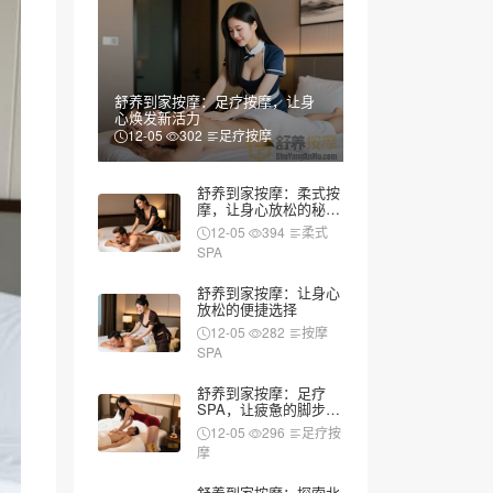
舒养到家按摩：足疗按摩，让身
心焕发新活力
12-05
302
足疗按摩
舒养到家按摩：柔式按
摩，让身心放松的秘密
武器
12-05
394
柔式
SPA
舒养到家按摩：让身心
放松的便捷选择
12-05
282
按摩
SPA
舒养到家按摩：足疗
SPA，让疲惫的脚步重
新焕发活力
12-05
296
足疗按
摩
舒养到家按摩：探索北