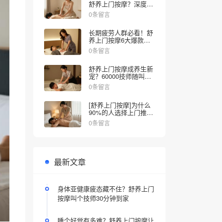
舒养上门按摩？深度舒
压体验解锁全新放松方
0条留言
式，告别疲惫只需30分
钟
长期疲劳人群必看！舒
养上门按摩6大爆款项
目实测，告别僵硬失眠
0条留言
舒养上门按摩成养生新
宠？60000技师随叫随
到，告别排队疲备
0条留言
[舒养上门按摩]为什么
90%的人选择上门推
拿？放下疲惫，把SPA
0条留言
搬进家！
最新文章
身体亚健康疲态藏不住？舒养上门
按摩叫个技师30分钟到家
睡个好觉有多难？舒养上门按摩让