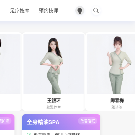
A
足疗按摩
预约技师
王银环
卿春梅
秋雅养生
雅诗阁
腰护肾
全身精油SPA
改善睡眠
改善睡眠、促进血液循环