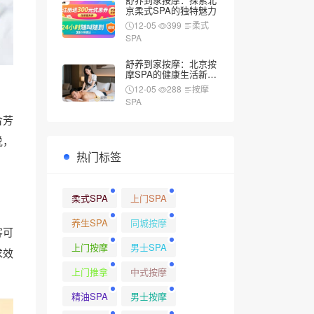
京柔式SPA的独特魅力
12-05
399
柔式
SPA
舒养到家按摩：北京按
摩SPA的健康生活新风
尚
12-05
288
按摩
SPA
合芳
说，
热门标签
柔式SPA
上门SPA
养生SPA
同城按摩
客可
上门按摩
男士SPA
求效
上门推拿
中式按摩
精油SPA
男士按摩