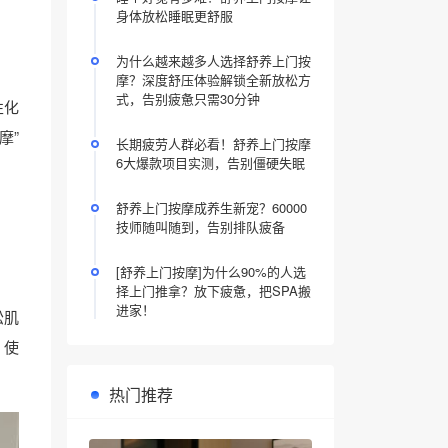
身体放松睡眠更舒服
为什么越来越多人选择舒养上门按
摩？深度舒压体验解锁全新放松方
式，告别疲惫只需30分钟
性化
摩”
长期疲劳人群必看！舒养上门按摩
6大爆款项目实测，告别僵硬失眠
舒养上门按摩成养生新宠？60000
技师随叫随到，告别排队疲备
[舒养上门按摩]为什么90%的人选
择上门推拿？放下疲惫，把SPA搬
进家！
松肌
，使
热门推荐