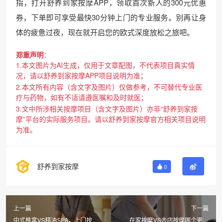
指，打开舒养到家按摩APP，领取首次新人的300元优惠
券，下单即可享受最快30分钟上门的专业服务。别再让身
体的疲惫过夜，现在就开启您的欧式深度放松之旅吧。
郑重声明
：
1.本文图片为AI生成，仅用于文章配图，不代表项目真实情
况，请以舒养到家按摩APP项目说明为准；
2.本文所有内容（含文字及图片）仅做参考，不可替代专业医
疗与药物，如有不适请遵医嘱和及时就医；
3.文中所涉相关按摩项目（含文字及图片）亦非“舒养到家按
摩”平台的实际服务项目。请以舒养到家按摩官方相关项目说明
为准。
舒养到家按摩
0
上一篇
下一篇
中式推拿VS精油SPA，上门按摩
在家按摩VS去店按摩哪个更划