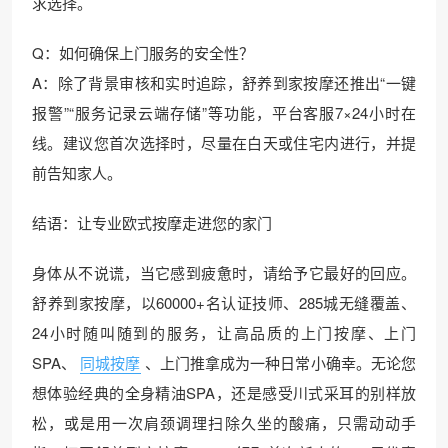
求选择。
Q：如何确保上门服务的安全性？
A：除了背景审核和实时追踪，舒养到家按摩还推出“一键
报警”“服务记录云端存储”等功能，平台客服7×24小时在
线。建议您首次选择时，尽量在白天或住宅内进行，并提
前告知家人。
结语：让专业欧式按摩走进您的家门
身体从不说谎，当它感到疲惫时，请给予它最好的回应。
舒养到家按摩，以60000+名认证技师、285城无缝覆盖、
24小时随叫随到的服务，让高品质的上门按摩、上门
SPA、
同城按摩
、上门推拿成为一种日常小确幸。无论您
想体验经典的全身精油SPA，还是感受川式采耳的别样放
松，或是用一次肩颈调理扫除久坐的酸痛，只需动动手