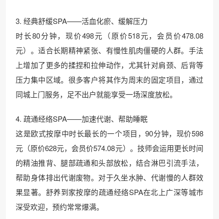
3. 经典舒缓SPA——活血化瘀、缓解压力
时长80分钟，现价498元（原价518元，会员价478.08
元）。适合长期精神紧张、有慢性肌肉僵硬的人群。手法
上增加了更多的揉捏和拉伸动作，尤其针对肩颈、后背等
压力集中区域。很多客户将其作为周末的固定项目，通过
同城上门服务，足不出户就能享受一场深度放松。
4. 疏通经络SPA——加速代谢、帮助睡眠
这是欧式按摩中时长最长的一个项目，90分钟，现价598
元（原价628元，会员价574.08元）。技师会运用更长时间
的精油推背、腿部疏通和头部放松，结合淋巴引流手法，
帮助身体排出代谢废物。对于久坐水肿、代谢慢的人群效
果显著。舒养到家按摩的疏通经络SPA在北上广深等城市
深受欢迎，预约常常爆满。