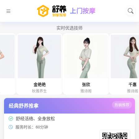
上门按摩
实时优选技师
金艳艳
张欣
千惠
秋雅养生
雅诗阁
雅诗阁
经典舒养推拿
热销推荐
舒经活络、全身放松
服务时长：60分钟