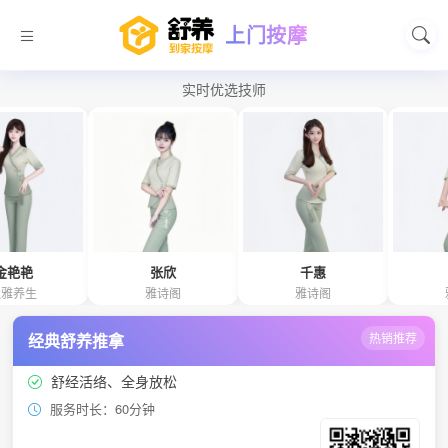
上门按摩
实时优选技师
张欣
千惠
卢浪
雅诗阁
雅诗阁
雅诗阁
经典舒养推拿
热销推荐
舒经活络、全身放松
服务时长：60分钟