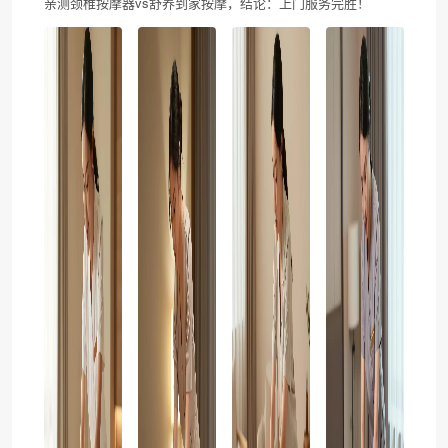
亲测颈椎按摩器vs舒养到家按摩，结论：上门服务完胜！