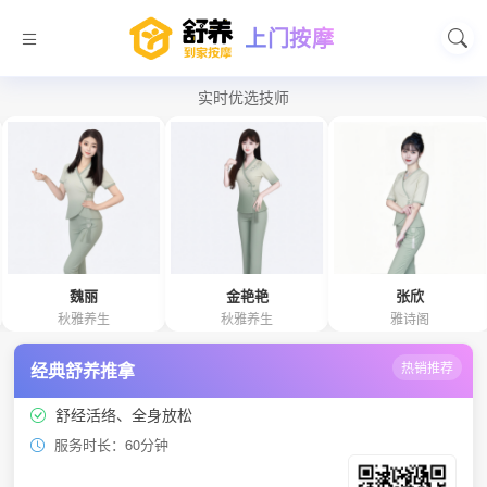
上门按摩
实时优选技师
魏丽
金艳艳
张欣
秋雅养生
秋雅养生
雅诗阁
经典舒养推拿
热销推荐
舒经活络、全身放松
服务时长：60分钟