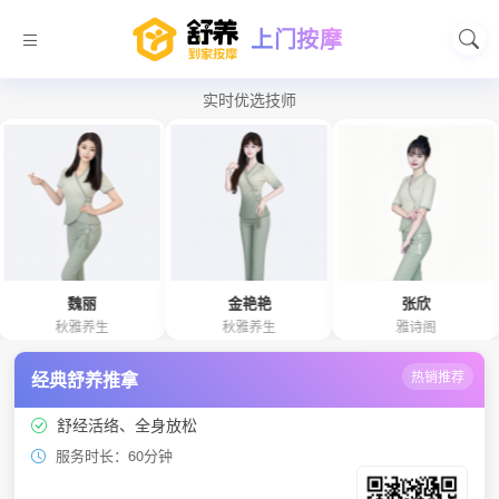
上门按摩
实时优选技师
魏丽
金艳艳
张欣
秋雅养生
秋雅养生
雅诗阁
经典舒养推拿
热销推荐
舒经活络、全身放松
服务时长：60分钟