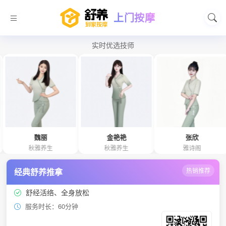
上门按摩
实时优选技师
魏丽
金艳艳
张欣
秋雅养生
秋雅养生
雅诗阁
经典舒养推拿
热销推荐
舒经活络、全身放松
服务时长：60分钟