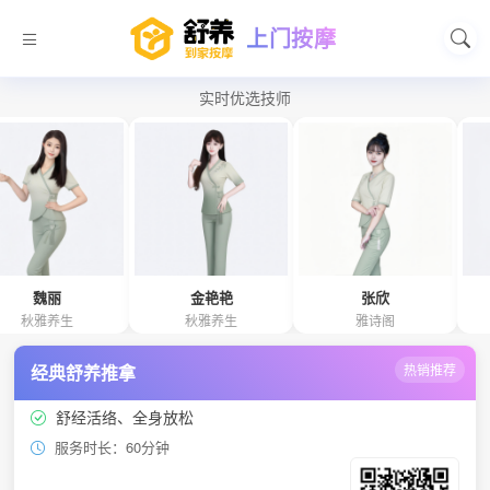
上门按摩
实时优选技师
丽
金艳艳
张欣
千
养生
秋雅养生
雅诗阁
雅诗
经典舒养推拿
热销推荐
舒经活络、全身放松
服务时长：60分钟