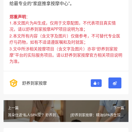
给最专业的“家庭推拿按摩中心”。
郑重声明
：
1.本文图片为AI生成，仅用于文章配图，不代表项目真实情
况，请以舒养到家按摩APP项目说明为准；
2.本文所有内容（含文字及图片）仅做参考，不可替代专业医
疗与药物，如有不适请遵医嘱和及时就医；
3.文中所涉相关按摩项目（含文字及图片）亦非“舒养到家按
摩”平台的实际服务项目。请以舒养到家按摩官方相关项目说明
为准。
舒养到家按摩
0
上一篇
下一篇
耳朵住进“私人SPA馆”？舒养到家
[舒养到家按摩：精油SPA养生馆同
按摩川式采耳让你上瘾
城上门，肌肤护理身体放松仅需
398元]