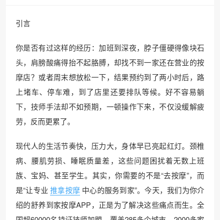
引言
你是否有过这样的经历：加班到深夜，脖子僵硬得像块石
头，肩膀酸痛得抬不起胳膊，却找不到一家还在营业的按
摩店？或者周末想放松一下，结果预约到了两小时后，路
上堵车、停车难，到了店里还要排队等候。好不容易躺
下，技师手法却不如预期，一顿操作下来，不仅没缓解疲
劳，反而更累了。
现代人的生活节奏快，压力大，身体早已亮起红灯。颈椎
病、腰肌劳损、睡眠质量差，这些问题困扰着无数上班
族、宝妈、甚至学生。其实，你需要的不是“去按摩”，而
是“让专业
推拿按摩
中心的服务到家”。今天，我们为你介
绍的舒养到家按摩APP，正是为了解决这些痛点而生。全
国超60000名持证技师加盟，覆盖285多个城市，2000多家