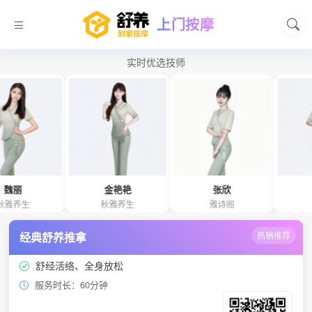
上门按摩
实时优选技师
金艳艳
张欣
千惠
秋雅养生
雅诗阁
雅诗阁
经典舒养推拿
热销推荐
舒经活络、全身放松
服务时长：60分钟