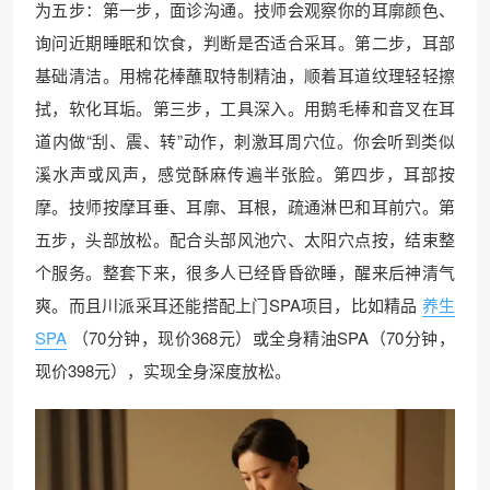
为五步：第一步，面诊沟通。技师会观察你的耳廓颜色、
询问近期睡眠和饮食，判断是否适合采耳。第二步，耳部
基础清洁。用棉花棒蘸取特制精油，顺着耳道纹理轻轻擦
拭，软化耳垢。第三步，工具深入。用鹅毛棒和音叉在耳
道内做“刮、震、转”动作，刺激耳周穴位。你会听到类似
溪水声或风声，感觉酥麻传遍半张脸。第四步，耳部按
摩。技师按摩耳垂、耳廓、耳根，疏通淋巴和耳前穴。第
五步，头部放松。配合头部风池穴、太阳穴点按，结束整
个服务。整套下来，很多人已经昏昏欲睡，醒来后神清气
爽。而且川派采耳还能搭配上门SPA项目，比如精品
养生
SPA
（70分钟，现价368元）或全身精油SPA（70分钟，
现价398元），实现全身深度放松。