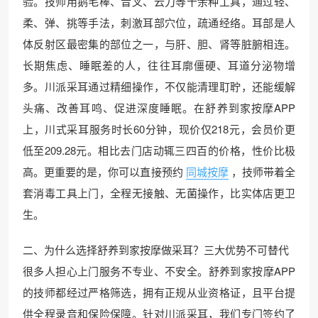
验。技师用鹅毛棒、音叉、云刀等十余种工具，通过轻、
柔、弹、挑等手法，刺激耳部穴位，疏通经络。耳部是人
体反射区最密集的部位之一，与肝、胆、肾等脏腑相连。
长期焦虑、睡眠差的人，往往耳廓僵硬、耳道分泌物增
多。川派采耳通过精细操作，不仅能清理耵聍，还能缓解
头痛、改善耳鸣、促进深度睡眠。在舒养到家按摩APP
上，川式采耳服务时长60分钟，现价仅218元，会员价更
低至209.28元。相比去门店动辄三四百的价格，性价比极
高。更重要的是，你可以直接预约
同城按摩
，技师带着全
套消毒工具上门，全程无接触、无菌操作，比实体店更卫
生。
二、为什么选择舒养到家按摩做采耳？三大优势不可替代
很多人担心上门服务不专业、不安全。舒养到家按摩APP
的技师都经过严格筛选，拥有正规从业资格证，且平台提
供全程录音和保险保障。针对川派采耳，我们专门签约了