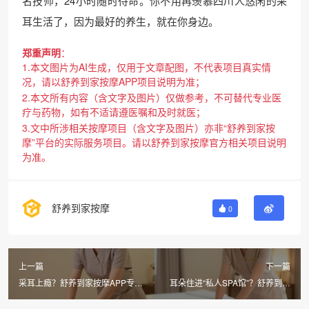
名技师，24小时随时待命。你不用再羡慕四川人悠闲的采
耳生活了，因为最好的养生，就在你身边。
郑重声明
：
1.本文图片为AI生成，仅用于文章配图，不代表项目真实情
况，请以舒养到家按摩APP项目说明为准；
2.本文所有内容（含文字及图片）仅做参考，不可替代专业医
疗与药物，如有不适请遵医嘱和及时就医；
3.文中所涉相关按摩项目（含文字及图片）亦非“舒养到家按
摩”平台的实际服务项目。请以舒养到家按摩官方相关项目说明
为准。
舒养到家按摩
0
上一篇
下一篇
采耳上瘾？舒养到家按摩APP专业
耳朵住进“私人SPA馆”？舒养到家
采耳，沉浸放松仅需218元
按摩川式采耳让你上瘾