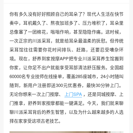
你有多久没有好好照顾自己的耳朵了？现代人生活在快节
奏中，耳机戴久了、熬夜加班多了、压力堆积了，耳朵里
总像塞了一团棉花，嗡嗡作响，甚至隐隐作痛。这时候，
一次正宗的川派采耳，就是给耳朵最温柔的抚慰。但传统
采耳馆往往需要你花时间排队、赶路，还要忍受嘈杂环
境。现在，舒养到家按摩APP把专业川派采耳养生馆搬到
你家，让你足不出户就能享受耳部清洁舒压服务。全国超
60000名专业技师在线接单，覆盖285座城市，24小时随叫
随到，新用户注册即送300元优惠券，最快30分钟上门。
无论你想来一次上门按摩、
上门SPA
，还是同城按摩、上
门推拿，舒养到家按摩都能一键满足。今天，我们就来聊
聊川派采耳背后的养生智慧，以及为什么越来越多的人选
择在家享受这项古老技艺。