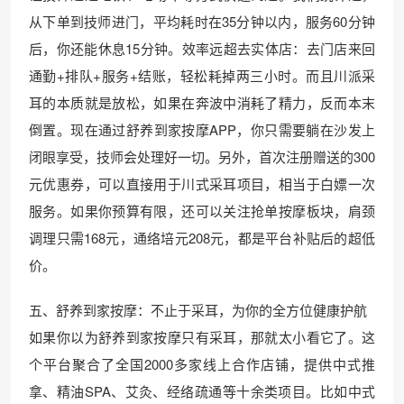
从下单到技师进门，平均耗时在35分钟以内，服务60分钟
后，你还能休息15分钟。效率远超去实体店：去门店来回
通勤+排队+服务+结账，轻松耗掉两三小时。而且川派采
耳的本质就是放松，如果在奔波中消耗了精力，反而本末
倒置。现在通过舒养到家按摩APP，你只需要躺在沙发上
闭眼享受，技师会处理好一切。另外，首次注册赠送的300
元优惠券，可以直接用于川式采耳项目，相当于白嫖一次
服务。如果你预算有限，还可以关注抢单按摩板块，肩颈
调理只需168元，通络培元208元，都是平台补贴后的超低
价。
五、舒养到家按摩：不止于采耳，为你的全方位健康护航
如果你以为舒养到家按摩只有采耳，那就太小看它了。这
个平台聚合了全国2000多家线上合作店铺，提供中式推
拿、精油SPA、艾灸、经络疏通等十余类项目。比如中式