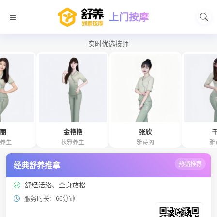
上门按摩
实时优选技师
金艳艳
张欣
千惠
秋雅养生
雅诗阁
雅诗阁
经典舒养推拿
热销推荐
舒经活络、全身放松
服务时长：60分钟