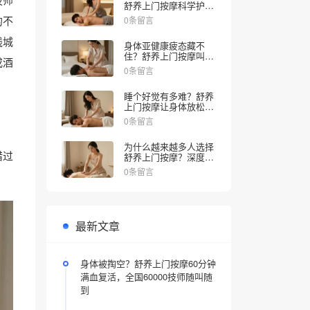
舒养上门按摩科学护理
来解乏，同城30分钟上
的不
0条留言
门推拿
线城
身体亚健康疲态藏不
住？舒养上门按摩叫个
或酒
技师30分钟到家
0条留言
睡个好觉有多难？舒养
上门按摩让身体放松睡
眠更舒服
0条留言
为什么越来越多人选择
错过
舒养上门按摩？深度舒
压体验解锁全新放松方
0条留言
式，告别疲惫只需30分
钟
最新文章
身体被掏空？舒养上门按摩60分钟
满血复活，全国60000技师随叫随
到