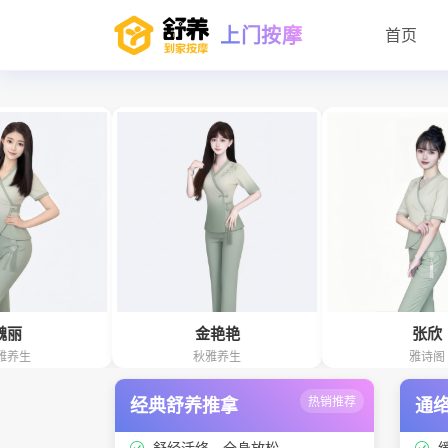
上门按摩
首页
金艳艳
张欣
秋雅养生
雅诗阁
经典舒养推拿
热销推荐
通
舒经活络、全身放松