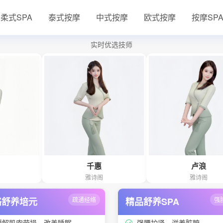
柔式SPA
泰式按摩
中式按摩
欧式按摩
按摩SP
实时优选技师
千惠
卢浪
雅诗阁
雅诗阁
络舒养培元
疏通经络
精品舒养SPA
强
缓解肌肉劳损、改善睡眠
强腰护肾、滋养脏腑