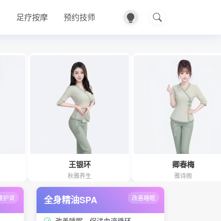
A
足疗按摩
预约技师
王银环
卿春梅
秋雅养生
雅诗阁
腰护肾
全身精油SPA
改善睡眠
改善睡眠、促进血液循环