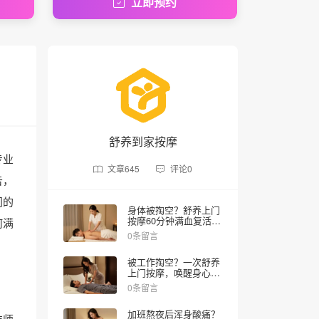
立即预约
舒养到家按摩
专业
文章
645
评论
0
告，
门的
身体被掏空？舒养上门
按摩60分钟满血复活，
何满
全国60000技师随叫随
0条留言
到
被工作掏空？一次舒养
上门按摩，唤醒身心释
放的快乐体验
0条留言
加班熬夜后浑身酸痛？
技师