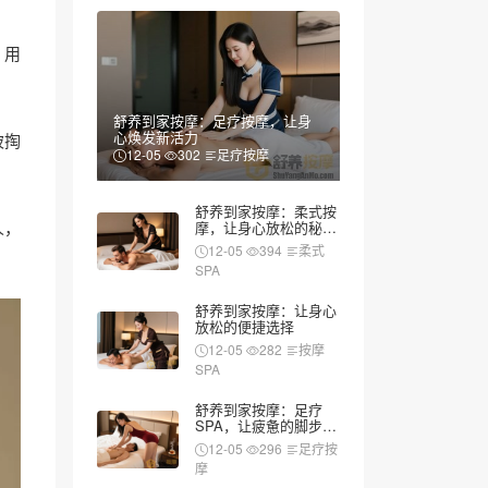
，用
舒养到家按摩：足疗按摩，让身
心焕发新活力
被掏
12-05
302
足疗按摩
舒养到家按摩：柔式按
人，
摩，让身心放松的秘密
武器
12-05
394
柔式
SPA
舒养到家按摩：让身心
放松的便捷选择
12-05
282
按摩
SPA
舒养到家按摩：足疗
SPA，让疲惫的脚步重
新焕发活力
12-05
296
足疗按
摩