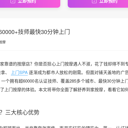
立即预约
立即预约
000+技师最快30分钟上门
按摩
家靠谱的按摩店？你是否担心上门按摩遇人不淑，花了钱却得不到
推拿、
上门SPA
逐渐成为都市人放松的刚需。但面对铺天盖地的广
一个拥有超60000名认证技师、覆盖285多个城市、最快30分钟上
了上门按摩的体验。本文将带你全面了解舒养到家按摩，看看它如
？三大核心优势
中脱颖而出，并非靠夸张宣传，而是实打实的硬实力。第一，认证