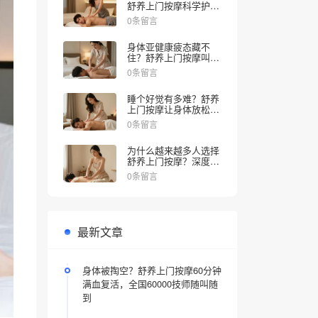
舒养上门按摩科学护理
来解乏，同城30分钟上
0条留言
门推拿
身体亚健康疲态藏不
住？舒养上门按摩叫个
技师30分钟到家
0条留言
睡个好觉有多难？舒养
上门按摩让身体放松睡
眠更舒服
0条留言
为什么越来越多人选择
舒养上门按摩？深度舒
压体验解锁全新放松方
0条留言
式，告别疲惫只需30分
钟
最新文章
身体被掏空？舒养上门按摩60分钟
满血复活，全国60000技师随叫随
到