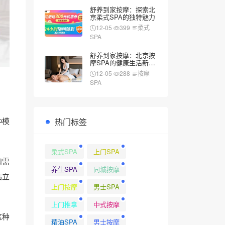
舒养到家按摩：探索北
京柔式SPA的独特魅力
12-05
399
柔式
SPA
舒养到家按摩：北京按
摩SPA的健康生活新风
尚
12-05
288
按摩
SPA
种模
热门标签
柔式SPA
上门SPA
和需
养生SPA
同城按摩
站立
上门按摩
男士SPA
上门推拿
中式按摩
这种
精油SPA
男士按摩