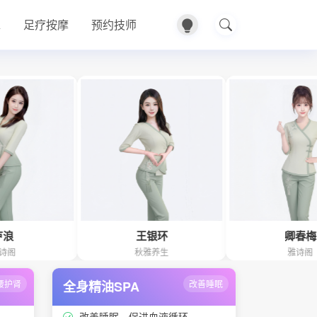
A
足疗按摩
预约技师
王银环
卿春梅
秋雅养生
雅诗阁
腰护肾
全身精油SPA
改善睡眠
改善睡眠、促进血液循环