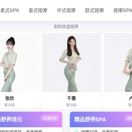
柔式SPA
泰式按摩
中式按摩
欧式按摩
按摩SP
实时优选技师
千惠
卢浪
雅诗阁
雅诗阁
络舒养培元
疏通经络
精品舒养SPA
强
缓解肌肉劳损、改善睡眠
强腰护肾、滋养脏腑