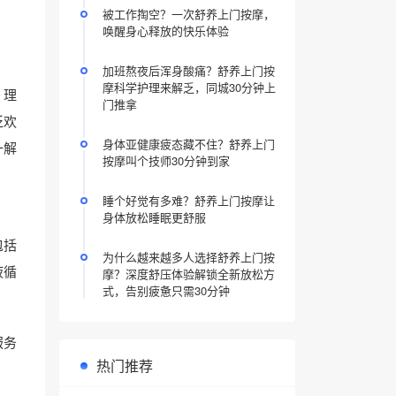
被工作掏空？一次舒养上门按摩，
唤醒身心释放的快乐体验
加班熬夜后浑身酸痛？舒养上门按
摩科学护理来解乏，同城30分钟上
、理
门推拿
泛欢
身体亚健康疲态藏不住？舒养上门
一解
按摩叫个技师30分钟到家
睡个好觉有多难？舒养上门按摩让
身体放松睡眠更舒服
包括
为什么越来越多人选择舒养上门按
液循
摩？深度舒压体验解锁全新放松方
式，告别疲惫只需30分钟
服务
热门推荐