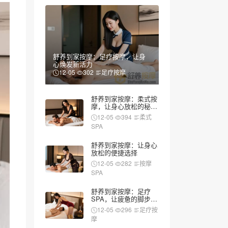
舒养到家按摩：足疗按摩，让身
心焕发新活力
12-05
302
足疗按摩
舒养到家按摩：柔式按
摩，让身心放松的秘密
武器
12-05
394
柔式
SPA
舒养到家按摩：让身心
放松的便捷选择
12-05
282
按摩
SPA
舒养到家按摩：足疗
SPA，让疲惫的脚步重
新焕发活力
12-05
296
足疗按
摩