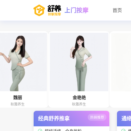
上门按摩
首页
丽
金艳艳
张欣
养生
秋雅养生
雅诗阁
经典舒养推拿
热销推荐
通
舒经活络、全身放松