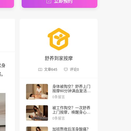
立即预约
舒养到家按摩
松身
文章
645
评论
0
惑。
身体被掏空？舒养上门
按摩60分钟满血复活，
全国60000技师随叫随
0条留言
到
被工作掏空？一次舒养
上门按摩，唤醒身心释
放的快乐体验
0条留言
加班熬夜后浑身酸痛？